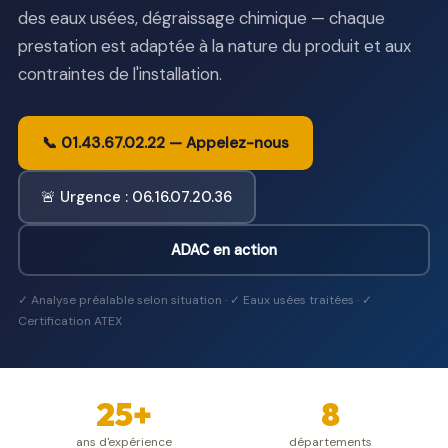
des eaux usées, dégraissage chimique — chaque
prestation est adaptée à la nature du produit et aux
contraintes de l'installation.
📞 01.43.67.02.22 — Appelez-nous
🚨 Urgence : 06.16.07.20.36
ADAC en action
✓ Analyse préalable selon situation · ✓ Eaux usées traitées · ✓
Certification ATEX
25+
8
ans d'expérience
départements